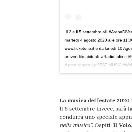
Il 2 e il 5 settembre all' #ArenaDiV
martedì 4 agosto 2020 alle ore 11:00,
www.ticketone.it e da lunedì 10 Agos
prevendite abituali. #RadioItalia e 
A post shared by
SEAT MUSIC AW
La musica dell’estate 2020
Il 6 settembre invece, sarà l
condurrà uno speciale app
nella musica”
. Ospiti:
Il Vol