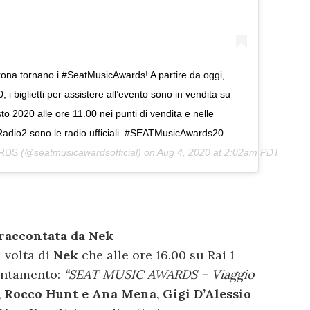
erona tornano i #SeatMusicAwards! A partire da oggi,
 i biglietti per assistere all’evento sono in vendita su
to 2020 alle ore 11.00 nei punti di vendita e nelle
#Radio2 sono le radio ufficiali. #SEATMusicAwards20
ARDS
(@seatmusicawardsofficial) on
Aug 4, 2020 at 2:02am PDT
 raccontata da Nek
a volta di
Nek
che alle ore 16.00 su Rai 1
untamento:
“SEAT MUSIC AWARDS – Viaggio
o, Rocco Hunt e Ana Mena, Gigi D’Alessio