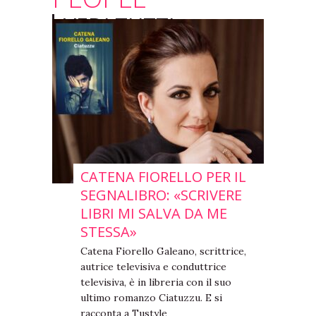
VEDI TUTTI
CATENA FIORELLO PER IL
SEGNALIBRO: «SCRIVERE
LIBRI MI SALVA DA ME
STESSA»
Catena Fiorello Galeano, scrittrice,
autrice televisiva e conduttrice
televisiva, è in libreria con il suo
ultimo romanzo Ciatuzzu. E si
racconta a Tustyle