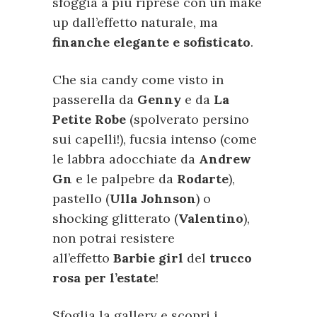
sfoggia a più riprese con un make
up dall’effetto naturale, ma
finanche elegante e sofisticato
.
Che sia candy come visto in
passerella da
Genny
e da
La
Petite Robe
(spolverato persino
sui capelli!), fucsia intenso (come
le labbra adocchiate da
Andrew
Gn
e le palpebre da
Rodarte
),
pastello (
Ulla Johnson
) o
shocking glitterato (
Valentino
),
non potrai resistere
all’effetto
Barbie girl
del
trucco
rosa per l’estate
!
Sfoglia la gallery e scopri i